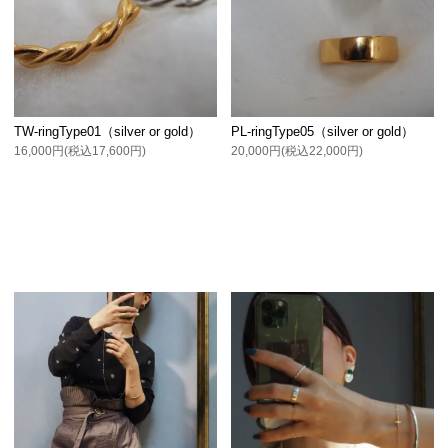
TW-ringType01（silver or gold）
PL-ringType05（silver or gold）
16,000円(税込17,600円)
20,000円(税込22,000円)