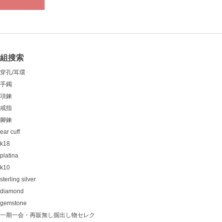
組搜索
穿孔/耳環
手鐲
項鍊
戒指
腳鍊
ear cuff
k18
platina
k10
sterling silver
diamond
gemstone
一期一会・再販無し掘出し物セレク