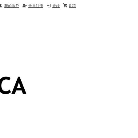
我的賬戶
會員註冊
登錄
0 項