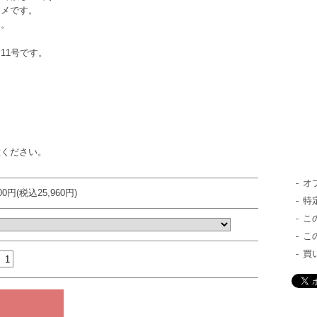
スメです。
す。
11号です。
意ください。
オ
600円(税込25,960円)
特
こ
こ
買