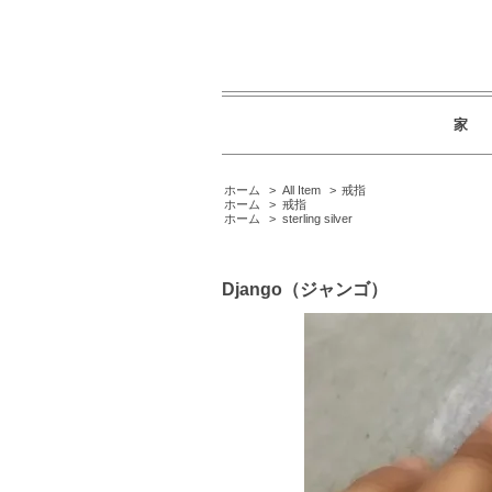
家
ホーム
>
All Item
>
戒指
ホーム
>
戒指
ホーム
>
sterling silver
Django（ジャンゴ）