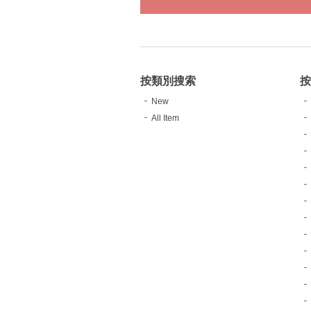
按類別搜索
按
New
All Item