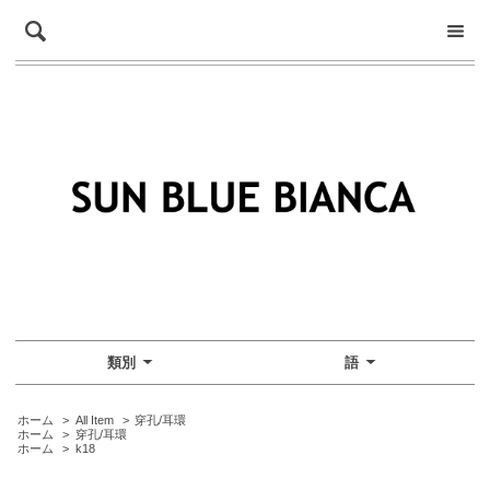
類別
語
ホーム
>
All Item
>
穿孔/耳環
ホーム
>
穿孔/耳環
ホーム
>
k18