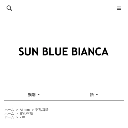
類別
語
ホーム
>
All Item
>
穿孔/耳環
ホーム
>
穿孔/耳環
ホーム
>
k18